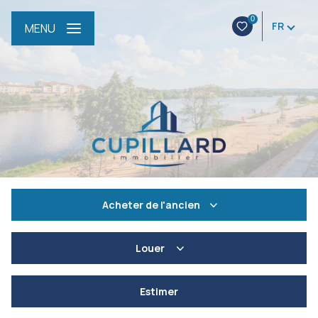
0
FR
MENU
Acheter
de l'ancien
De l'ancien
Louer
De l'immo pro
à l'année
Estimer