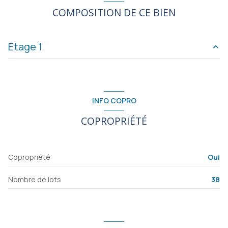
COMPOSITION DE CE BIEN
Etage 1
cuisine
9 m²
salon/sejour
18 m²
INFO COPRO
chambre
13 m²
COPROPRIÉTÉ
chambre
15 m²
entrée
12 m²
Copropriété
Oui
salle de bain
4 m²
Nombre de lots
38