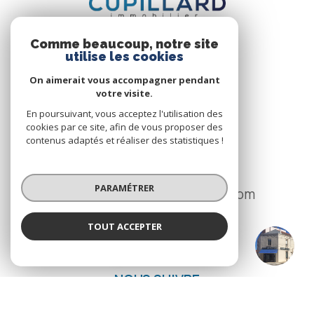
Comme beaucoup, notre site
utilise les cookies
On aimerait vous accompagner pendant
votre visite.
CUPILLARD IMMOBILIER
En poursuivant, vous acceptez l'utilisation des
74 Avenue de Paris
cookies par ce site, afin de vous proposer des
contenus adaptés et réaliser des statistiques !
42300
Roanne
04 77 70 15 55
PARAMÉTRER
ag.roanne@cupillard-immo.com
TOUT ACCEPTER
CUPILLARD IMMOBILIER
NOS RÉSEAUX
Agence
NOUS SUIVRE