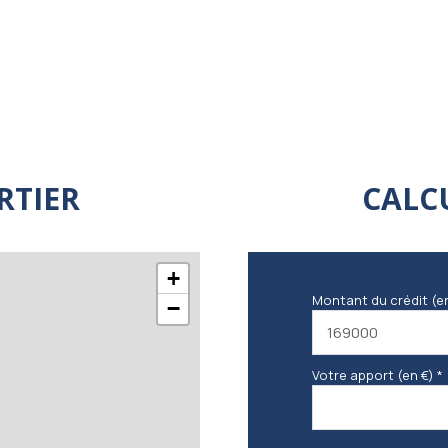
RTIER
CALC
+
Montant du crédit (e
−
Votre apport (en €) *