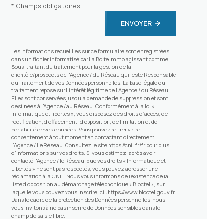
* Champs obligatoires
ENVOYER
Les informations recueillies sur ce formulaire sont enregistrées
dans un fichier informatisé par La Boite Immo agissant comme
Sous-traitant du traitement pour la gestion de la
clientèle/prospects de l'Agence / du Réseau qui reste Responsable
du Traitement de vos Données personnelles. La base légale du
traitement repose sur l'intérêt légitime de l'Agence / du Réseau.
Elles sont conservées jusqu'à demande de suppression et sont
destinées à l'Agence / au Réseau. Conformément à la loi «
informatique et libertés », vous disposez des droits d’accès, de
rectification, d’effacement, d’opposition, de limitation et de
portabilité de vos données. Vous pouvez retirer votre
consentement à tout moment en contactant directement
l’Agence / Le Réseau. Consultez le site
https://cnil.fr/fr
pour plus
d’informations sur vos droits. Si vous estimez, après avoir
contacté l'Agence / le Réseau, que vos droits « Informatique et
Libertés » ne sont pas respectés, vous pouvez adresser une
réclamation à la CNIL. Nous vous informons de l’existence de la
liste d'opposition au démarchage téléphonique « Bloctel », sur
laquelle vous pouvez vous inscrire ici :
https://www.bloctel.gouv.fr
.
Dans le cadre de la protection des Données personnelles, nous
vous invitons à ne pas inscrire de Données sensibles dans le
champ de saisie libre.