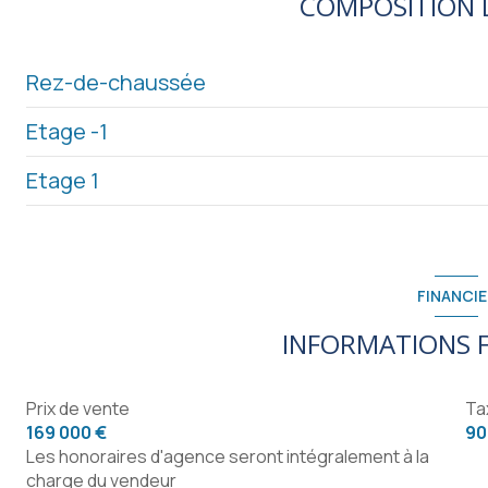
COMPOSITION D
Rez-de-chaussée
Etage -1
cuisine
Etage 1
salon/sejour
cave
chambre
chambre
salle de bain
chambre
FINANCIE
degagement
INFORMATIONS F
salle d'eau
Prix de vente
Ta
169 000 €
90
Les honoraires d'agence seront intégralement à la
charge du vendeur