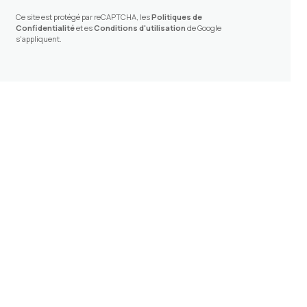
Ce site est protégé par reCAPTCHA, les
Politiques de
Confidentialité
et es
Conditions d'utilisation
de Google
s'appliquent.