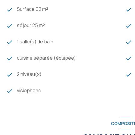
Surface 92 m²
séjour 25 m²
1 salle(s) de bain
cuisine séparée (équipée)
2 niveau(x)
visiophone
COMPOSIT