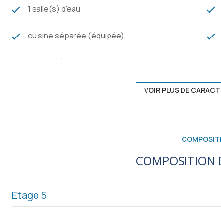
1 salle(s) d'eau
cuisine séparée (équipée)
1 garage(s)
5 étage(s)
VOIR PLUS DE CARACT
cave
COMPOSIT
interphone
COMPOSITION D
Etage 5