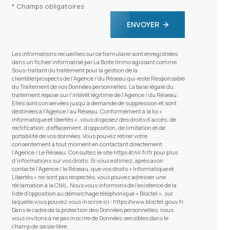
* Champs obligatoires
ENVOYER
Les informations recueillies sur ce formulaire sont enregistrées
dans un fichier informatisé par La Boite Immo agissant comme
Sous-traitant du traitement pour la gestion de la
clientèle/prospects de l'Agence / du Réseau qui reste Responsable
du Traitement de vos Données personnelles. La base légale du
traitement repose sur l'intérêt légitime de l'Agence / du Réseau.
Elles sont conservées jusqu'à demande de suppression et sont
destinées à l'Agence / au Réseau. Conformément à la loi «
informatique et libertés », vous disposez des droits d’accès, de
rectification, d’effacement, d’opposition, de limitation et de
portabilité de vos données. Vous pouvez retirer votre
consentement à tout moment en contactant directement
l’Agence / Le Réseau. Consultez le site
https://cnil.fr/fr
pour plus
d’informations sur vos droits. Si vous estimez, après avoir
contacté l'Agence / le Réseau, que vos droits « Informatique et
Libertés » ne sont pas respectés, vous pouvez adresser une
réclamation à la CNIL. Nous vous informons de l’existence de la
liste d'opposition au démarchage téléphonique « Bloctel », sur
laquelle vous pouvez vous inscrire ici :
https://www.bloctel.gouv.fr
.
Dans le cadre de la protection des Données personnelles, nous
vous invitons à ne pas inscrire de Données sensibles dans le
champ de saisie libre.