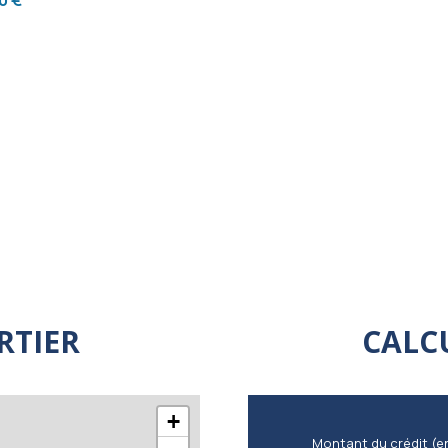
0 €
RTIER
CALC
+
Montant du crédit (e