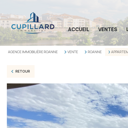
ACCUEIL
VENTES
AGENCE IMMOBILIÈRE ROANNE
VENTE
ROANNE
APPARTE
RETOUR