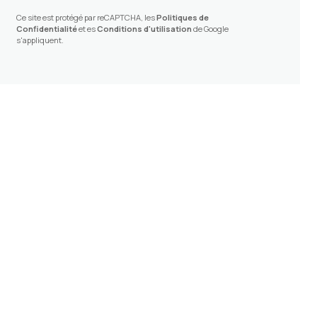
Ce site est protégé par reCAPTCHA, les
Politiques de
Confidentialité
et es
Conditions d'utilisation
de Google
s'appliquent.