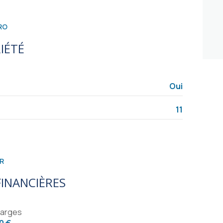
5.23 m²
12.72 m²
RO
12.71 m²
IÉTÉ
28.14 m²
12.64 m²
Oui
18.20 m²
11
5.14 m²
2.02 m²
4.90 m²
R
28.95 m²
INANCIÈRES
8.73 m²
arges