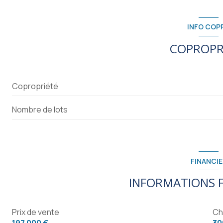
entrée
degagement
INFO COP
cuisine
COPROPR
salon/sejour
chambre
Copropriété
chambre
Nombre de lots
salle d'eau
WC
bureau
FINANCIE
garage
INFORMATIONS F
grenier
Prix de vente
Ch