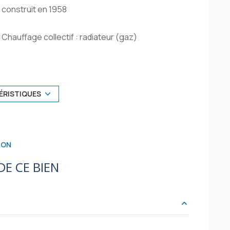
construit en 1958
Chauffage collectif : radiateur (gaz)
5ème étage
ascenseur
ÉRISTIQUES
balcon
ION
E CE BIEN