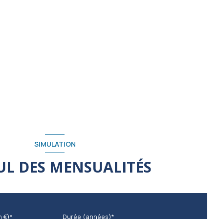
SIMULATION
UL DES MENSUALITÉS
n €)*
Durée (années)*