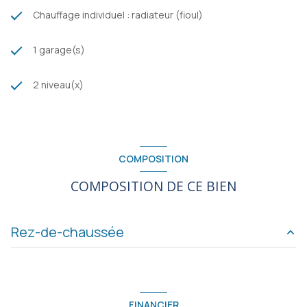
Chauffage individuel : radiateur (fioul)
1 garage(s)
2 niveau(x)
COMPOSITION
COMPOSITION DE CE BIEN
Rez-de-chaussée
cuisine
9.15 m²
salon/sejour
29.28 m²
FINANCIER