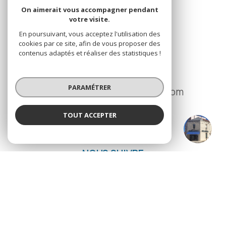
On aimerait vous accompagner pendant
votre visite.
CUPILLARD IMMOBILIER
En poursuivant, vous acceptez l'utilisation des
74 Avenue de Paris
cookies par ce site, afin de vous proposer des
contenus adaptés et réaliser des statistiques !
42300
Roanne
04 77 70 15 55
PARAMÉTRER
ag.roanne@cupillard-immo.com
TOUT ACCEPTER
CUPILLARD IMMOBILIER
NOS RÉSEAUX
Agence
NOUS SUIVRE