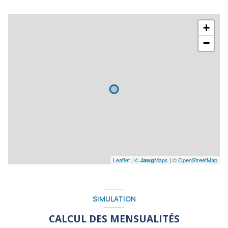
+
−
Leaflet
|
©
Maps
|
© OpenStreetMap
Jawg
SIMULATION
CALCUL DES MENSUALITÉS