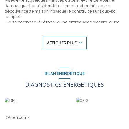
À seulement quelques minutes du centre-ville de Roanne,
dans un quartier résidentiel calme et recherché, venez
découvrir cette maison individuelle construite sur sous-sol
complet.
Elle se compose, à l'étage, d'une entrée avec placard, d'une
cuisine indépendante aménagée, d'un séjour lumineux
donnant accès à un balcon, de trois chambres, d'une salle
d'eau et d'un WC séparé.
AFFICHER PLUS
Le sous-sol comprend un grand garage, une buanderie ainsi
qu'une cave, offrant de nombreux espaces de stockage et de
stationnement.
Implantée sur un terrain clos de 703 m², situé en zone
constructible, cette propriété bénéficie d'un beau potentiel
d'évolution selon vos envies.
BILAN ÉNERGÉTIQUE
La maison est saine et bien entretenue sur le plan structurel
et l'isolation par l'extérieur a déjà été réalisée, constituant un
DIAGNOSTICS ÉNERGETIQUES
premier atout en matière de performance énergétique.
Une belle opportunité pour les acquéreurs souhaitant créer
un intérieur à leur image dans un secteur apprécié, à proximité
des commerces, des écoles et des principaux axes.
Honoraires charge vendeur
Agence CUPILLARD - 04.77.70.15.55
DPE en cours
Les informations sur les risques auxquels ce bien est exposé
sont disponibles sur le site géorisques :