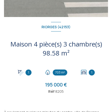
RIORGES (42153)
Maison 4 pièce(s) 3 chambre(s)
98.58 m²
1
703 m²
1
195 000 €
Réf
8205