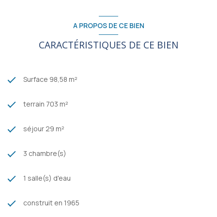
www.georisques.gouv.fr
Les informations sur les risques auxquels ce bien est exposé
A PROPOS DE CE BIEN
sont disponibles sur le site
Géorisques
CARACTÉRISTIQUES DE CE BIEN
Surface 98,58 m²
terrain 703 m²
séjour 29 m²
3 chambre(s)
1 salle(s) d'eau
construit en 1965