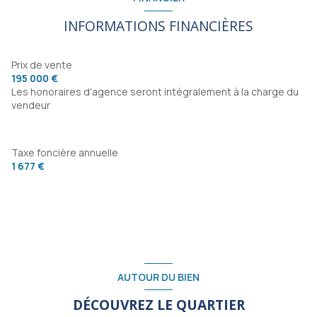
chambre
13.87 m²
INFORMATIONS FINANCIÈRES
chambre
11.51 m²
chambre
10.83 m²
Prix de vente
195 000 €
salle d'eau
3.78 m²
Les honoraires d'agence seront intégralement à la charge du
vendeur
WC
1.35 m²
degagement
7.55 m²
Taxe foncière annuelle
degagement
1.32 m²
1 677 €
rangements
1.63 m²
rangements
0.90 m²
entrée
6.36 m²
AUTOUR DU BIEN
DÉCOUVREZ LE QUARTIER