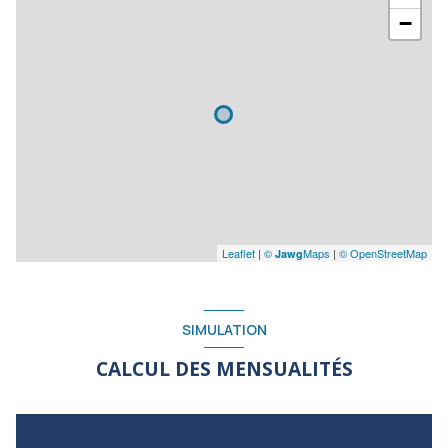
−
Leaflet
|
©
Maps
|
© OpenStreetMap
Jawg
SIMULATION
CALCUL DES MENSUALITÉS