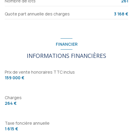
Nombre de lots
261
interphone
chambre
9.64 m²
Quote part annuelle des charges
3 168 €
chambre
9.34 m²
FINANCIER
INFORMATIONS FINANCIÈRES
Prix de vente honoraires TTC inclus
159 000 €
Charges
264 €
Taxe foncière annuelle
1 615 €