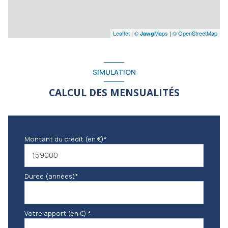
Leaflet
|
©
Maps
|
© OpenStreetMap
Jawg
SIMULATION
CALCUL DES MENSUALITÉS
Montant du crédit (en €)*
Durée (années)*
Votre apport (en €) *