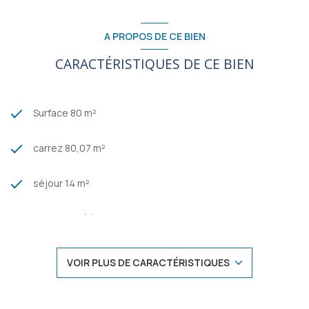
visite, contactez l'
Agence CUPILLARD
au
04.77.70.15.55
.
Les informations sur les risques auxquels ce bien est exposé
A PROPOS DE CE BIEN
sont disponibles sur le site Géorisques :
www.georisques.gouv.fr
.
CARACTÉRISTIQUES DE CE BIEN
Surface 80 m²
carrez 80,07 m²
séjour 14 m²
4 chambre(s)
1 salle(s) d'eau
VOIR PLUS DE CARACTÉRISTIQUES
construit en 1964