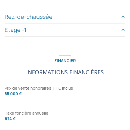
Rez-de-chaussée
Etage -1
Commerce
70 m²
piece
14 m²
piece
22 m²
Point d'eau + wc
9.3 m²
cave
m²
FINANCIER
INFORMATIONS FINANCIÈRES
Prix de vente honoraires TTC inclus
55 000 €
Taxe foncière annuelle
674 €