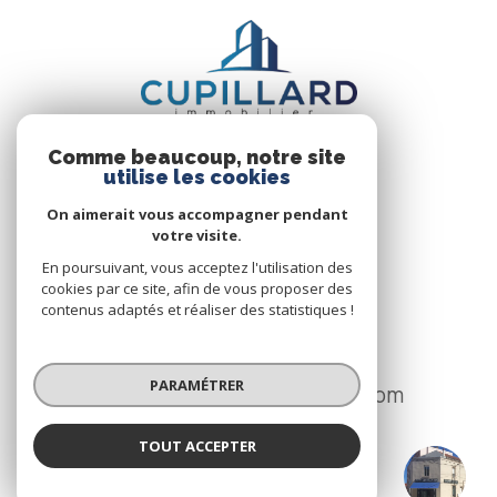
Comme beaucoup, notre site
utilise les cookies
On aimerait vous accompagner pendant
votre visite.
CUPILLARD IMMOBILIER
En poursuivant, vous acceptez l'utilisation des
74 Avenue de Paris
cookies par ce site, afin de vous proposer des
contenus adaptés et réaliser des statistiques !
42300
Roanne
04 77 70 15 55
PARAMÉTRER
ag.roanne@cupillard-immo.com
TOUT ACCEPTER
CUPILLARD IMMOBILIER
NOS RÉSEAUX
Agence