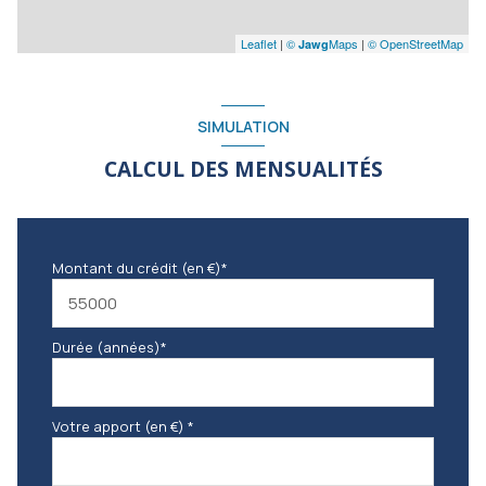
Leaflet
|
©
Maps
|
© OpenStreetMap
Jawg
SIMULATION
CALCUL DES MENSUALITÉS
Montant du crédit (en €)*
Durée (années)*
Votre apport (en €) *