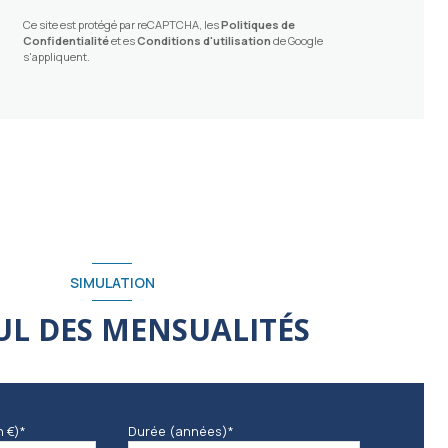
Ce site est protégé par reCAPTCHA, les
Politiques de
Confidentialité
et es
Conditions d'utilisation
de Google
s'appliquent.
SIMULATION
UL DES MENSUALITÉS
n €)*
Durée (années)*