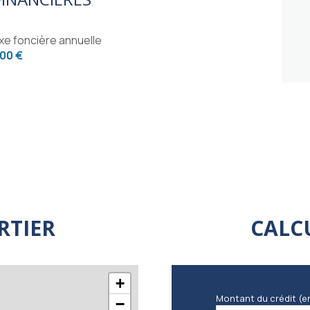
20 m²
11 m²
xe foncière annuelle
200 €
6 m²
31 m²
RTIER
CALC
+
Montant du crédit (e
−