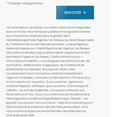
* Champs obligatoires
ENVOYER
Les informations recueillies sur ce formulaire sont enregistrées
dans un fichier informatisé par La Boite Immo agissant comme
Sous-traitant du traitement pour la gestion de la
clientèle/prospects de l'Agence / du Réseau qui reste Responsable
du Traitement de vos Données personnelles. La base légale du
traitement repose sur l'intérêt légitime de l'Agence / du Réseau.
Elles sont conservées jusqu'à demande de suppression et sont
destinées à l'Agence / au Réseau. Conformément à la loi «
informatique et libertés », vous disposez des droits d’accès, de
rectification, d’effacement, d’opposition, de limitation et de
portabilité de vos données. Vous pouvez retirer votre
consentement à tout moment en contactant directement
l’Agence / Le Réseau. Consultez le site
https://cnil.fr/fr
pour plus
d’informations sur vos droits. Si vous estimez, après avoir
contacté l'Agence / le Réseau, que vos droits « Informatique et
Libertés » ne sont pas respectés, vous pouvez adresser une
réclamation à la CNIL. Nous vous informons de l’existence de la
liste d'opposition au démarchage téléphonique « Bloctel », sur
laquelle vous pouvez vous inscrire ici :
https://www.bloctel.gouv.fr
.
Dans le cadre de la protection des Données personnelles, nous
vous invitons à ne pas inscrire de Données sensibles dans le
champ de saisie libre.