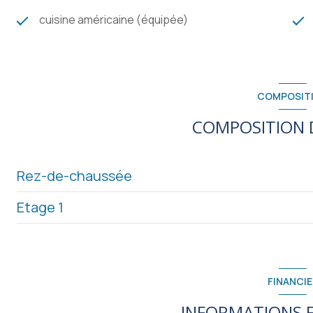
cuisine américaine (équipée)
COMPOSIT
COMPOSITION D
Rez-de-chaussée
Etage 1
cellier
WC
chambre
pièce à vivre
chambre
FINANCIE
cuisine
terrasse
INFORMATIONS F