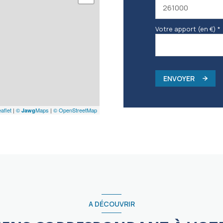
Votre apport (en €) *
ENVOYER
aflet
|
©
Maps
|
© OpenStreetMap
Jawg
A DÉCOUVRIR