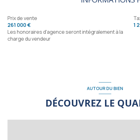
patio
chambre
Prix de vente
Ta
261 000 €
1 
salle de bain
Les honoraires d'agence seront intégralement à la
charge du vendeur
patio
AUTOUR DU BIEN
DÉCOUVREZ LE QUA