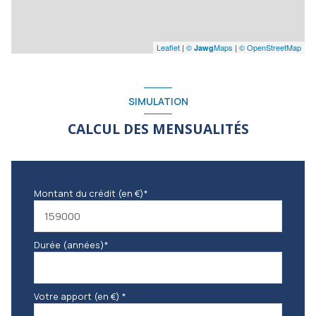
Leaflet
|
©
Maps
|
© OpenStreetMap
Jawg
SIMULATION
CALCUL DES MENSUALITÉS
Montant du crédit (en €)*
Durée (années)*
Votre apport (en €) *