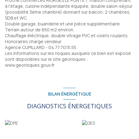
Proche commerces RIORGES LE PONTET, maison comprenant
à l'étage, cuisine indépendante équipée, double salon-séjour
(possibilité 3ème chambre) donnant sur balcon, 2 chambres,
SDB et WC.
Double garage, buanderie et une pièce supplémentaire.
Terrain autour de 650 m2 environ.
Chauffage éléctrique, double vitrage PVC et volets roulants.
Honoraires charge vendeur
Agence CUPILLARD - 04.77.70.15.55
Les informations sur les risques auxquels ce bien est exposé
sont disponibles sur le site géorisques :
www.georisques.gouv.fr
BILAN ÉNERGÉTIQUE
DIAGNOSTICS ÉNERGETIQUES