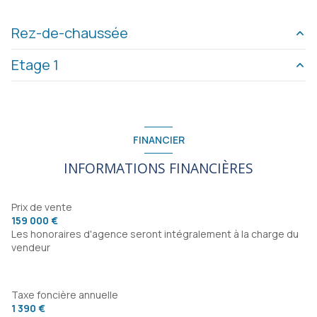
Rez-de-chaussée
Etage 1
garage
50 m²
piece
15 m²
entrée
3.4 m²
buanderie
14 m²
cuisine
10.9 m²
FINANCIER
salon/sejour
30.15 m²
INFORMATIONS FINANCIÈRES
WC
1.35 m²
degagement
2.7 m²
Prix de vente
159 000 €
chambre
9.45 m²
Les honoraires d'agence seront intégralement à la charge du
vendeur
chambre
10.5 m²
Taxe foncière annuelle
1 390 €