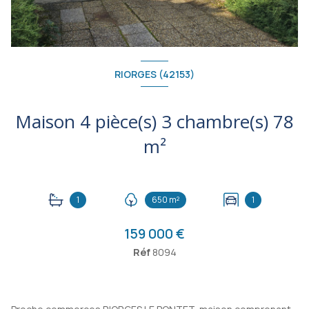
RIORGES (42153)
Maison 4 pièce(s) 3 chambre(s) 78
m²
1
650 m²
1
159 000 €
Réf
8094