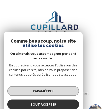
Comme beaucoup, notre site
utilise les cookies
On aimerait vous accompagner pendant
votre visite.
CUPILLARD IMMOBILIER
En poursuivant, vous acceptez l'utilisation des
74 Avenue de Paris
cookies par ce site, afin de vous proposer des
contenus adaptés et réaliser des statistiques !
42300
Roanne
04 77 70 15 55
PARAMÉTRER
ag.roanne@cupillard-immo.com
TOUT ACCEPTER