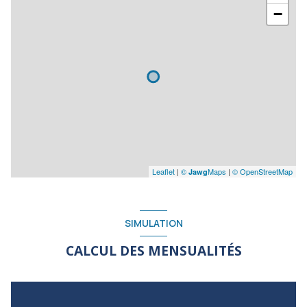
−
Leaflet
|
©
Maps
|
© OpenStreetMap
Jawg
SIMULATION
CALCUL DES MENSUALITÉS