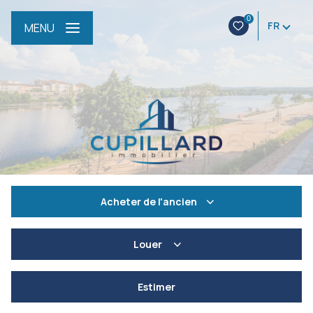
0
FR
MENU
Acheter
de l'ancien
De l'ancien
Louer
De l'immo pro
à l'année
Estimer