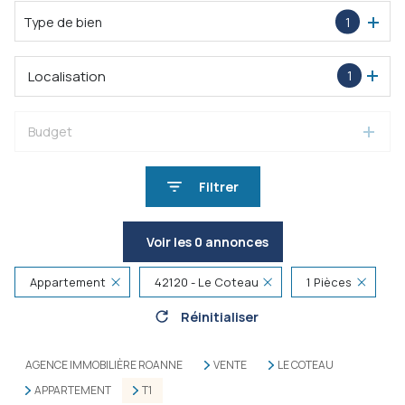
Type de bien
1
Localisation
1
Budget
Filtrer
Voir les
0
annonces
Appartement
42120 - Le Coteau
1 Pièces
Réinitialiser
AGENCE IMMOBILIÈRE ROANNE
VENTE
LE COTEAU
APPARTEMENT
T1