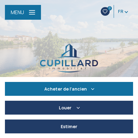
0
FR
MENU
Acheter
de l'ancien
De l'ancien
Louer
De l'immo pro
à l'année
Estimer