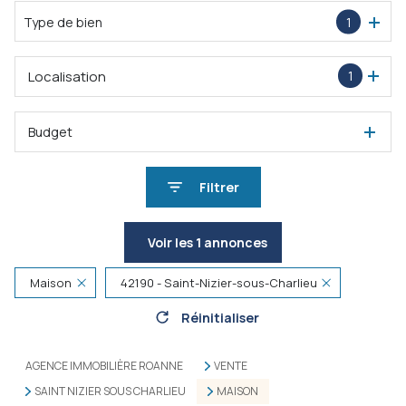
Type de bien
1
Localisation
1
Budget
Filtrer
Voir les
1
annonces
Maison
42190 - Saint-Nizier-sous-Charlieu
Réinitialiser
AGENCE IMMOBILIÈRE ROANNE
VENTE
SAINT NIZIER SOUS CHARLIEU
MAISON