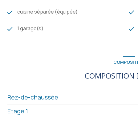
cuisine séparée (équipée)
1 garage(s)
COMPOSIT
COMPOSITION D
Rez-de-chaussée
Etage 1
SOUS-SOL
salon/sejour
salle de jeux