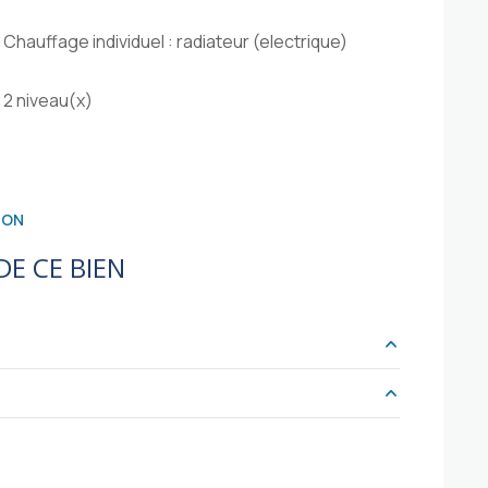
Chauffage individuel : radiateur (electrique)
2 niveau(x)
ION
E CE BIEN
m²
43 m²
m²