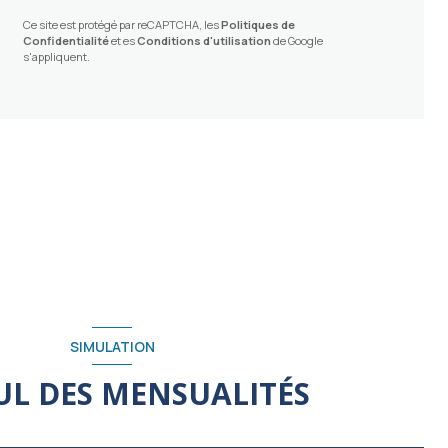
Ce site est protégé par reCAPTCHA, les
Politiques de
Confidentialité
et es
Conditions d'utilisation
de Google
s'appliquent.
SIMULATION
UL DES MENSUALITÉS