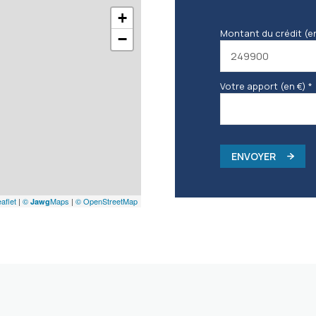
+
Montant du crédit (e
−
Votre apport (en €) *
ENVOYER
aflet
|
©
Maps
|
© OpenStreetMap
Jawg