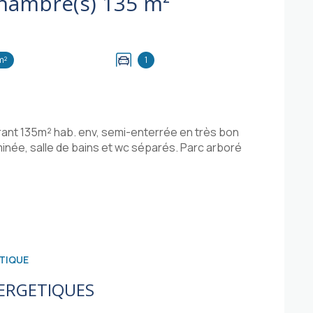
Maison 5 pièce(s) 3 chambre(s) 135 m²
m²
1
frant 135m² hab. env, semi-enterrée en très bon
inée, salle de bains et wc séparés. Parc arboré
TIQUE
ERGETIQUES