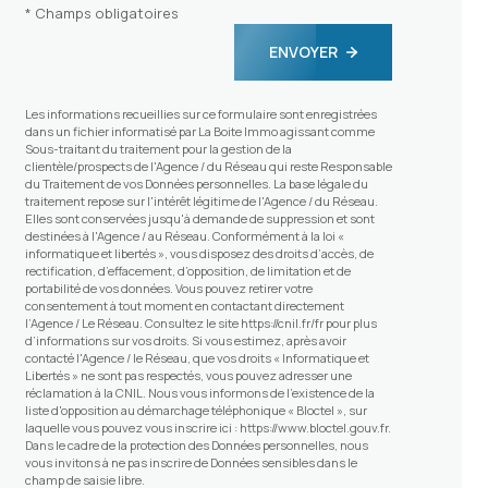
* Champs obligatoires
ENVOYER
Les informations recueillies sur ce formulaire sont enregistrées
dans un fichier informatisé par La Boite Immo agissant comme
Sous-traitant du traitement pour la gestion de la
clientèle/prospects de l'Agence / du Réseau qui reste Responsable
du Traitement de vos Données personnelles. La base légale du
traitement repose sur l'intérêt légitime de l'Agence / du Réseau.
Elles sont conservées jusqu'à demande de suppression et sont
destinées à l'Agence / au Réseau. Conformément à la loi «
informatique et libertés », vous disposez des droits d’accès, de
rectification, d’effacement, d’opposition, de limitation et de
portabilité de vos données. Vous pouvez retirer votre
consentement à tout moment en contactant directement
l’Agence / Le Réseau. Consultez le site
https://cnil.fr/fr
pour plus
d’informations sur vos droits. Si vous estimez, après avoir
contacté l'Agence / le Réseau, que vos droits « Informatique et
Libertés » ne sont pas respectés, vous pouvez adresser une
réclamation à la CNIL. Nous vous informons de l’existence de la
liste d'opposition au démarchage téléphonique « Bloctel », sur
laquelle vous pouvez vous inscrire ici :
https://www.bloctel.gouv.fr
.
Dans le cadre de la protection des Données personnelles, nous
vous invitons à ne pas inscrire de Données sensibles dans le
champ de saisie libre.