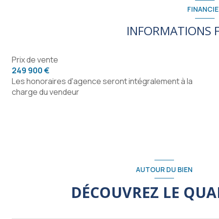
cuisine
FINANCIE
chambre
INFORMATIONS F
chambre
chambre
Prix de vente
249 900 €
salle de bain
Les honoraires d'agence seront intégralement à la
charge du vendeur
WC
AUTOUR DU BIEN
DÉCOUVREZ LE QUA