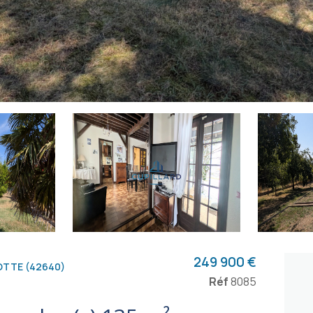
249 900 €
OTTE (42640)
Réf
8085