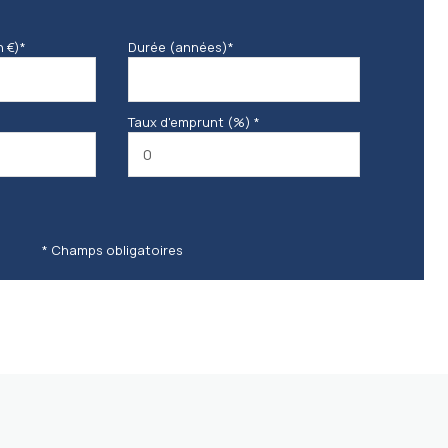
n €)*
Durée (années)*
Taux d'emprunt (%) *
* Champs obligatoires