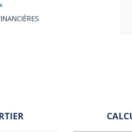
10 m²
R
9 m²
INANCIÈRES
9 m²
12 m²
8 m²
1 m²
RTIER
CALC