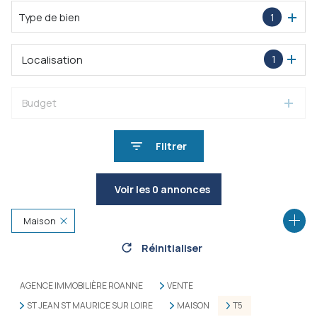
Type de bien
1
Localisation
1
Budget
Filtrer
Voir les
0
annonces
Maison
Réinitialiser
42155 - Saint-Jean-Saint-Maurice-sur-Loire
5 Pièces
AGENCE IMMOBILIÈRE ROANNE
VENTE
ST JEAN ST MAURICE SUR LOIRE
MAISON
T5