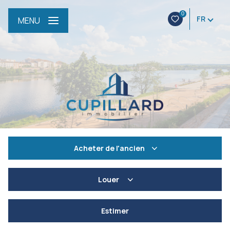
0
FR
MENU
Acheter
de l'ancien
De l'ancien
Louer
De l'immo pro
à l'année
Estimer