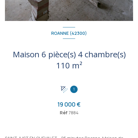
ROANNE (42300)
Maison 6 pièce(s) 4 chambre(s)
110 m²
1
19 000 €
Réf
7884