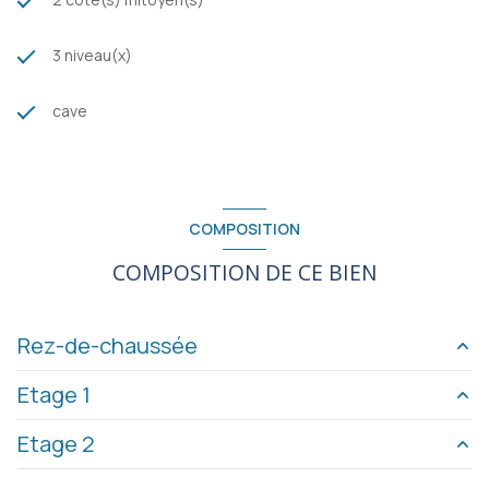
3 niveau(x)
cave
COMPOSITION
COMPOSITION DE CE BIEN
Rez-de-chaussée
Etage 1
cuisine
12 m²
Etage 2
salon/sejour
25 m²
salle d'eau
4 m²
cave
12 m²