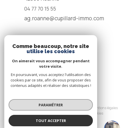
04 77 70 15 55
ag.roanne@cupillard-immo.com
NOS RÉSEAUX
Comme beaucoup, notre site
utilise les cookies
NOUS SUIVRE
On aimerait vous accompagner pendant
votre visite.
En poursuivant, vous acceptez l'utilisation des
cookies par ce site, afin de vous proposer des
contenus adaptés et réaliser des statistiques !
© 2026 | Tous droits réservés
PARAMÉTRER
Nos honoraires
Nos partenaires
Mentions légales
Admin
Politique RGPD
Cookies
TOUT ACCEPTER
Réalisé par :
CUPILLARD IMMOBILIER