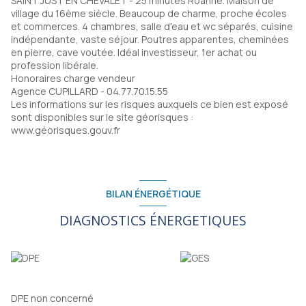
SAINT JUST EN CHEVALET - 25 minutes Roanne. Maison de
village du 16ème siècle. Beaucoup de charme, proche écoles
et commerces. 4 chambres, salle d'eau et wc séparés, cuisine
indépendante, vaste séjour. Poutres apparentes, cheminées
en pierre, cave voutée. Idéal investisseur, 1er achat ou
profession libérale.
Honoraires charge vendeur
Agence CUPILLARD - 04.77.70.15.55
Les informations sur les risques auxquels ce bien est exposé
sont disponibles sur le site géorisques :
www.géorisques.gouv.fr
BILAN ÉNERGÉTIQUE
DIAGNOSTICS ÉNERGETIQUES
DPE non concerné