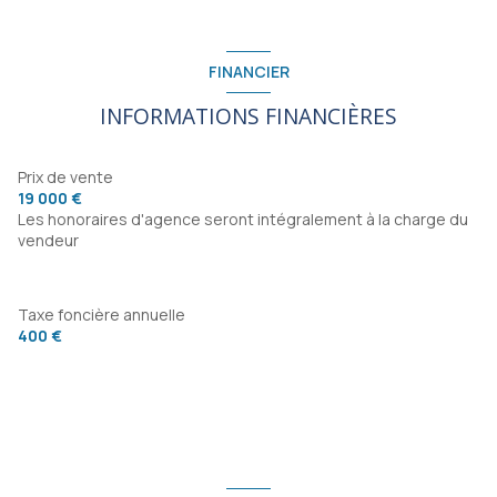
WC
m²
chambre
12 m²
chambre
22 m²
chambre
22 m²
FINANCIER
chambre
10 m²
INFORMATIONS FINANCIÈRES
Prix de vente
19 000 €
Les honoraires d'agence seront intégralement à la charge du
vendeur
Taxe foncière annuelle
400 €