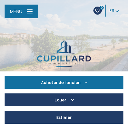
0
FR
MENU
Acheter
de l'ancien
De l'ancien
Louer
De l'immo pro
à l'année
Estimer