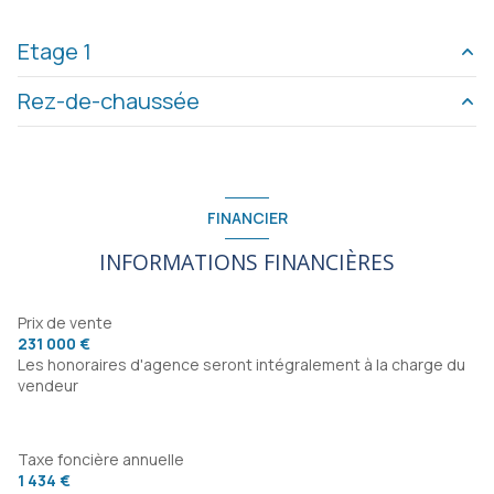
Etage 1
Rez-de-chaussée
salon/sejour
35 m²
cuisine
11 m²
garage
m²
salle d'eau
5 m²
buanderie
m²
FINANCIER
chambre
11 m²
chambre
m²
INFORMATIONS FINANCIÈRES
chambre
12 m²
salle d'eau
m²
Prix de vente
231 000 €
Les honoraires d'agence seront intégralement à la charge du
vendeur
Taxe foncière annuelle
1 434 €