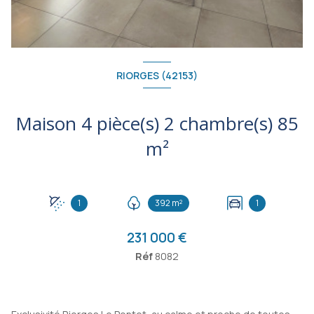
RIORGES (42153)
Maison 4 pièce(s) 2 chambre(s) 85
m²
1
392 m²
1
231 000 €
Réf
8082