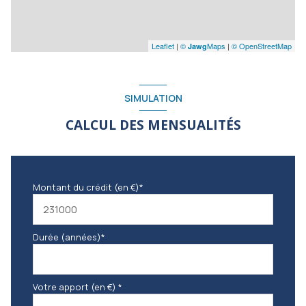
Leaflet
|
©
Maps
|
© OpenStreetMap
Jawg
SIMULATION
CALCUL DES MENSUALITÉS
Montant du crédit (en €)*
Durée (années)*
Votre apport (en €) *