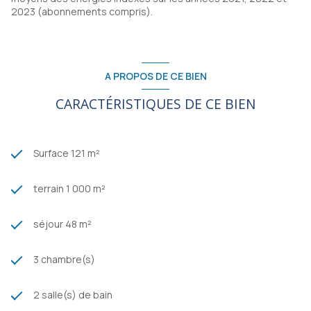
Agence CUPILLARD - 04.77.70.15.55
2023 (abonnements compris).
Les informations sur les risques auxquels ce bien est exposé
sont disponibles sur le site géorisques :
www.georisques.gouv.fr
A PROPOS DE CE BIEN
CARACTÉRISTIQUES DE CE BIEN
Surface 121 m²
terrain 1 000 m²
séjour 48 m²
3 chambre(s)
2 salle(s) de bain