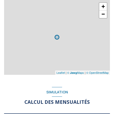
+
−
Leaflet
|
©
Maps
|
© OpenStreetMap
Jawg
SIMULATION
CALCUL DES MENSUALITÉS