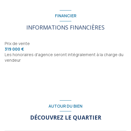
entrée
11.76 m²
WC
1.21 m²
FINANCIER
salle de bain
7 m²
INFORMATIONS FINANCIÈRES
pièce à vivre
48 m²
Chaufferie
5 m²
Prix de vente
319 000 €
degagement
6.44 m²
Les honoraires d'agence seront intégralement à la charge du
vendeur
chambre
11.63 m²
chambre
12.20 m²
chambre
20 m²
WC
1.55 m²
salle de bain
7 m²
AUTOUR DU BIEN
garage
38 m²
DÉCOUVREZ LE QUARTIER