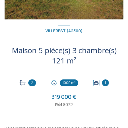
VILLEREST (42300)
Maison 5 pièce(s) 3 chambre(s)
121 m²
2
1000 m²
1
319 000 €
Réf
8072