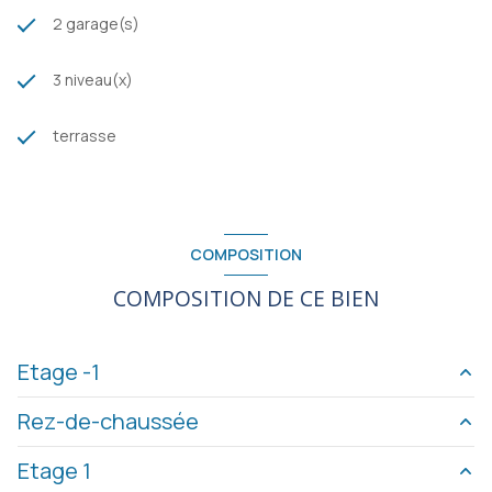
2 garage(s)
3 niveau(x)
terrasse
COMPOSITION
COMPOSITION DE CE BIEN
Etage -1
Rez-de-chaussée
garage
m²
Etage 1
bureau
12 m²
garage
m²