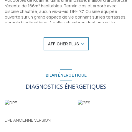
Aux portes de Roanne, dans une impasse, maison d'architecte
récente de 166m² habitables. Terrain clos et arboré avec
piscine chauffée, aucun vis-à-vis. DPE "C". Cuisine équipée
ouverte sur un grand espace de vie donnant sur les terrasses,
pergola bioclimatique. 4 belles chambres dont une suite
parentale, bureau. 2 salles d'eau modernes. Nombreux
rangements, belles prestations. Proche écoles et
commodités. Pool house avec bar, douche et wc; 2 garages,
AFFICHER PLUS
portail électrique, visiophone, chauffage au sol...
Honoraires charge vendeur
Agence CUPILLARD - 04.77.70.15.55
Les informations sur les risques auxquels ce bien est exposé
sont disponibles sur le site géorisques :
www.georisques.gouv.fr
BILAN ÉNERGÉTIQUE
DIAGNOSTICS ÉNERGETIQUES
DPE ANCIENNE VERSION