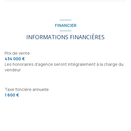
pièce à vivre
44 m²
mezzanine
10 m²
salon/sejour
27 m²
chambre
11 m²
FINANCIER
chambre
13 m²
INFORMATIONS FINANCIÈRES
salle d'eau
2 m²
chambre
15 m²
Prix de vente
434 000 €
chambre
11 m²
Les honoraires d'agence seront intégralement à la charge du
vendeur
Taxe foncière annuelle
1 600 €