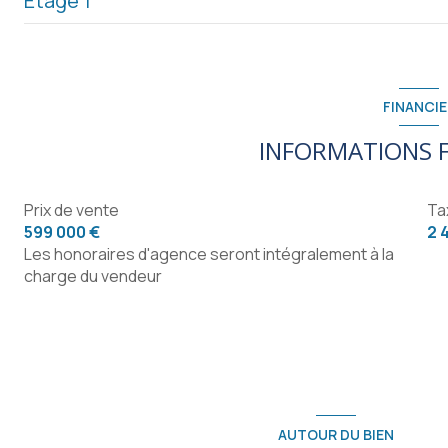
Etage 1
entrée
cuisine
mezzanine
salon/sejour
chambre
FINANCIE
chambre
chambre
INFORMATIONS F
dressing
salle d'eau
salle d'eau
Prix de vente
Ta
salle cinéma
599 000 €
2 
WC
Les honoraires d'agence seront intégralement à la
charge du vendeur
buanderie
garage
AUTOUR DU BIEN