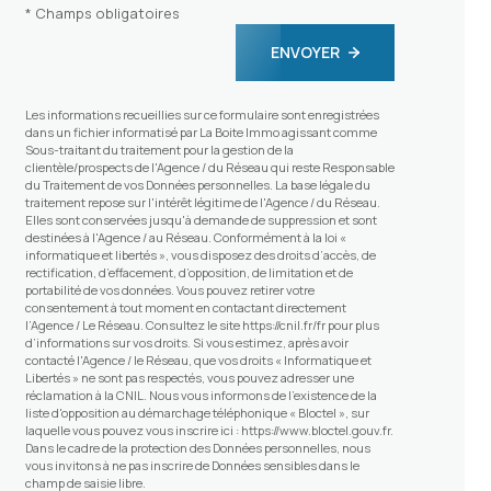
* Champs obligatoires
ENVOYER
Les informations recueillies sur ce formulaire sont enregistrées
dans un fichier informatisé par La Boite Immo agissant comme
Sous-traitant du traitement pour la gestion de la
clientèle/prospects de l'Agence / du Réseau qui reste Responsable
du Traitement de vos Données personnelles. La base légale du
traitement repose sur l'intérêt légitime de l'Agence / du Réseau.
Elles sont conservées jusqu'à demande de suppression et sont
destinées à l'Agence / au Réseau. Conformément à la loi «
informatique et libertés », vous disposez des droits d’accès, de
rectification, d’effacement, d’opposition, de limitation et de
portabilité de vos données. Vous pouvez retirer votre
consentement à tout moment en contactant directement
l’Agence / Le Réseau. Consultez le site
https://cnil.fr/fr
pour plus
d’informations sur vos droits. Si vous estimez, après avoir
contacté l'Agence / le Réseau, que vos droits « Informatique et
Libertés » ne sont pas respectés, vous pouvez adresser une
réclamation à la CNIL. Nous vous informons de l’existence de la
liste d'opposition au démarchage téléphonique « Bloctel », sur
laquelle vous pouvez vous inscrire ici :
https://www.bloctel.gouv.fr
.
Dans le cadre de la protection des Données personnelles, nous
vous invitons à ne pas inscrire de Données sensibles dans le
champ de saisie libre.