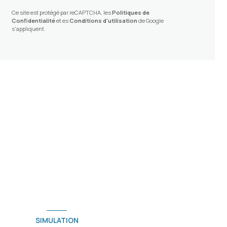
Ce site est protégé par reCAPTCHA, les
Politiques de
Confidentialité
et es
Conditions d'utilisation
de Google
s'appliquent.
SIMULATION