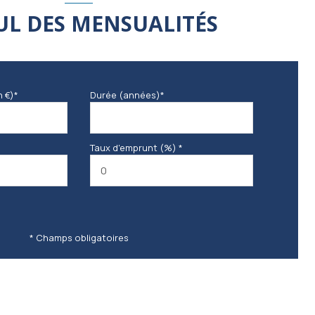
UL DES MENSUALITÉS
n €)*
Durée (années)*
Taux d'emprunt (%) *
* Champs obligatoires