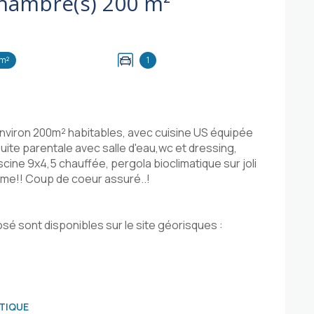
Maison 8 pièce(s) 4 chambre(s) 200 m²
m²
1
environ 200m² habitables, avec cuisine US équipée
uite parentale avec salle d'eau,wc et dressing,
cine 9x4,5 chauffée, pergola bioclimatique sur joli
mme!! Coup de coeur assuré..!
sé sont disponibles sur le site géorisques :
TIQUE