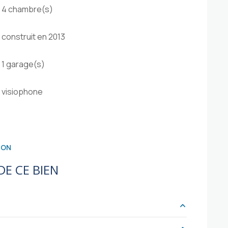
4 chambre(s)
construit en 2013
1 garage(s)
visiophone
ION
E CE BIEN