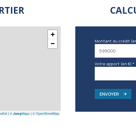
RTIER
CALC
+
Montant du crédit (e
−
Votre apport (en €) *
ENVOYER
aflet
|
©
Maps
|
© OpenStreetMap
Jawg