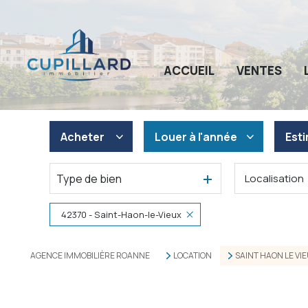
ACCUEIL
VENTES
Acheter
Louer
à l'année
Est
Type de bien
Localisation
De l'ancien
à l'année
De l'immo pro
42370 - Saint-Haon-le-Vieux
AGENCE IMMOBILIÈRE ROANNE
LOCATION
SAINT HAON LE VI