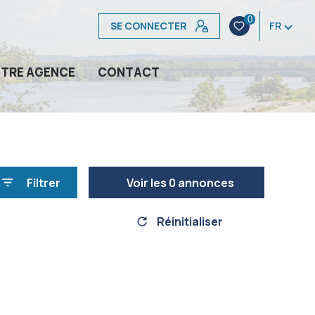
0
SE CONNECTER
FR
TRE AGENCE
CONTACT
Filtrer
Voir les
0
annonces
Réinitialiser