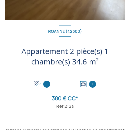
ROANNE (42300)
Appartement 2 pièce(s) 1
chambre(s) 34.6 m²
1
1
380 € CC*
Réf
212a