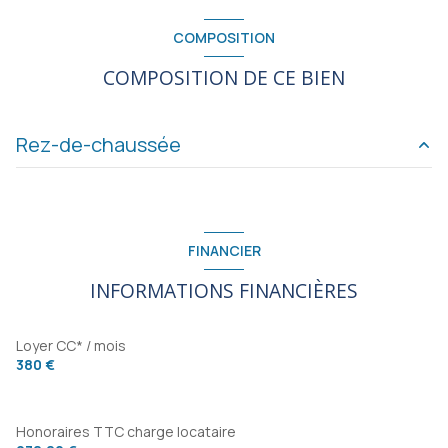
Chauffage individuel : radiateur (gaz)
COMPOSITION
1 garage(s)
COMPOSITION DE CE BIEN
2 côté(s) mitoyen(s)
Rez-de-chaussée
2 étage(s)
salon/sejour
m²
cave
chambre
m²
FINANCIER
cuisine
m²
interphone
INFORMATIONS FINANCIÈRES
salle d'eau
m²
quartier baron du marais, Fg De Paris, Gare
Loyer CC* / mois
380 €
Honoraires TTC charge locataire